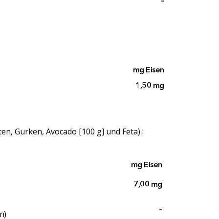
–
mg Eisen
1,50 mg
en, Gurken, Avocado [100 g] und Feta) :
mg Eisen
7,00 mg
–
n)