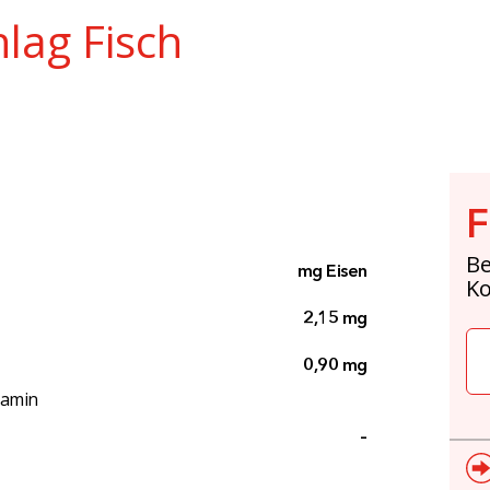
lag Fisch
F
Be
mg Eisen
K
2,15 mg
0,90 mg
tamin
–