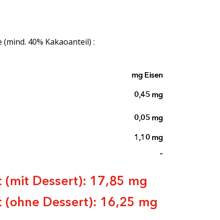
(mind. 40% Kakaoanteil) :
mg Eisen
0,45 mg
0,05 mg
1,10 mg
–
 (mit Dessert): 17,85 mg
 (ohne Dessert): 16,25 mg