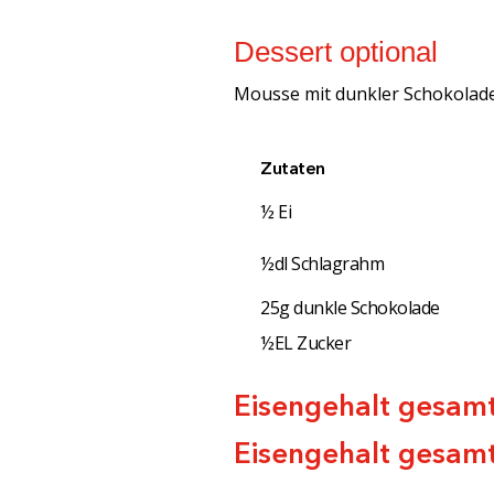
Dessert optional
Mousse mit dunkler Schokolade 
Zutaten
½ Ei
½dl Schlagrahm
25g dunkle Schokolade
½EL Zucker
Eisengehalt gesamt
Eisengehalt gesamt