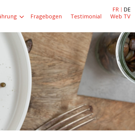
FR
DE
nährung
Fragebogen
Testimonial
Web TV