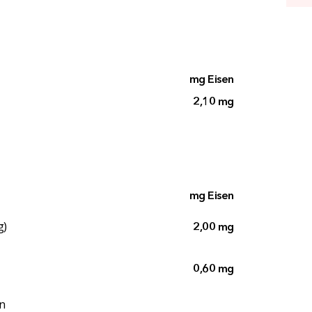
mg Eisen
2,10 mg
mg Eisen
g)
2,00 mg
0,60 mg
an